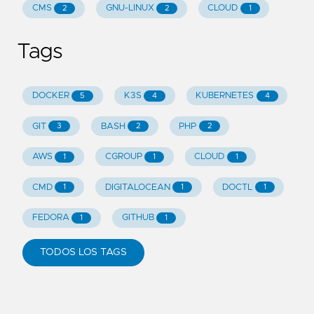
CMS
GNU-LINUX
CLOUD
2
2
1
Tags
DOCKER
K3S
KUBERNETES
5
4
4
GIT
BASH
PHP
3
2
2
AWS
CGROUP
CLOUD
1
1
1
CMD
DIGITALOCEAN
DOCTL
1
1
1
FEDORA
GITHUB
1
1
TODOS LOS TAGS